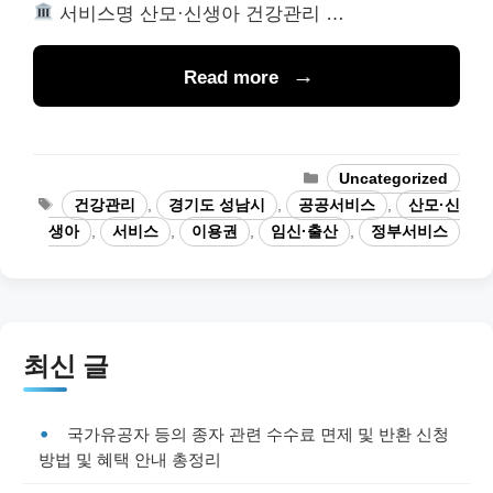
서비스명 산모·신생아 건강관리 …
Read more
Categories
Uncategorized
Tags
건강관리
,
경기도 성남시
,
공공서비스
,
산모·신
생아
,
서비스
,
이용권
,
임신·출산
,
정부서비스
최신 글
국가유공자 등의 종자 관련 수수료 면제 및 반환 신청
방법 및 혜택 안내 총정리