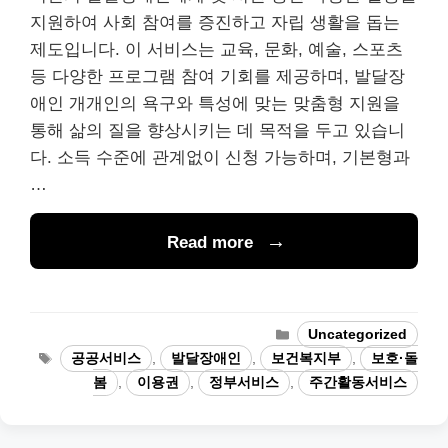
지원하여 사회 참여를 증진하고 자립 생활을 돕는
제도입니다. 이 서비스는 교육, 문화, 예술, 스포츠
등 다양한 프로그램 참여 기회를 제공하며, 발달장
애인 개개인의 욕구와 특성에 맞는 맞춤형 지원을
통해 삶의 질을 향상시키는 데 목적을 두고 있습니
다. 소득 수준에 관계없이 신청 가능하며, 기본형과
…
Read more
Categories
Uncategorized
Tags
공공서비스
,
발달장애인
,
보건복지부
,
보호·돌
봄
,
이용권
,
정부서비스
,
주간활동서비스