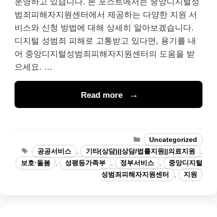
운영하고 있습니다. 본 포스트에서는 중앙디지털성
범죄피해자지원센터에서 제공하는 다양한 지원 서
비스와 신청 방법에 대해 상세히 알아보겠습니다.
디지털 성범죄 피해로 고통받고 있다면, 용기를 내
어 중앙디지털성범죄피해자지원센터의 도움을 받
으세요. …
Read more
Categories
Uncategorized
Tags
공공서비스
,
기타(상담)||상담/법률지원||의료지원
,
보호·돌봄
,
성평등가족부
,
정부서비스
,
중앙디지털
성범죄피해자지원센터
,
지원