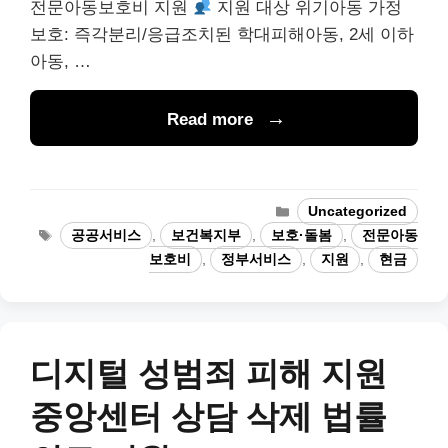
전문아동보호비 지원
지원 대상 위기아동 가정
보호: 즉각분리/응급조치된 학대피해아동, 2세 이하
아동, …
Read more
Categories
Uncategorized
Tags
공공서비스
,
보건복지부
,
보호·돌봄
,
전문아동
보호비
,
정부서비스
,
지원
,
현금
디지털 성범죄 피해 지원
중앙센터 상담 삭제 법률