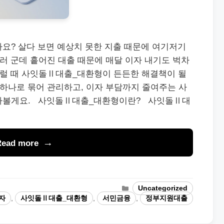
요? 살다 보면 예상치 못한 지출 때문에 여기저기
여러 군데 흩어진 대출 때문에 매달 이자 내기도 벅차
이럴 때 사잇돌Ⅱ대출_대환형이 든든한 해결책이 될
 하나로 묶어 관리하고, 이자 부담까지 줄여주는 사
아볼게요. 사잇돌Ⅱ대출_대환형이란? 사잇돌Ⅱ대
Read more
Categories
Uncategorized
자
,
사잇돌Ⅱ대출_대환형
,
서민금융
,
정부지원대출