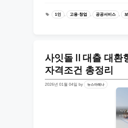
Tags
1인
,
고용·창업
,
공공서비스
,
사잇돌Ⅱ대출 대환형
자격조건 총정리
2026년 01월 04일
by
뉴스아레나