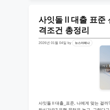
사잇돌Ⅱ대출 표준 
격조건 총정리
2026년 01월 04일
by
뉴스아레나
사잇돌Ⅱ대출_표준, 나에게 맞는 걸까?
하신가요? 은행 문턱은 높고, 그렇다고