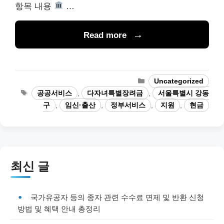
항목 내용
…
Read more
Categories
Uncategorized
Tags
공공서비스
,
다자녀특별장려금
,
서울특별시 강동
구
,
임신·출산
,
정부서비스
,
지원
,
현금
최신 글
국가유공자 등의 종자 관련 수수료 면제 및 반환 신청
방법 및 혜택 안내 총정리