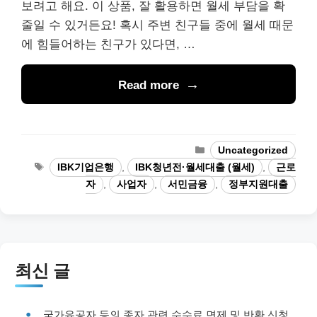
보려고 해요. 이 상품, 잘 활용하면 월세 부담을 확
줄일 수 있거든요! 혹시 주변 친구들 중에 월세 때문
에 힘들어하는 친구가 있다면, …
Read more
Categories
Uncategorized
Tags
IBK기업은행
,
IBK청년전·월세대출 (월세)
,
근로
자
,
사업자
,
서민금융
,
정부지원대출
최신 글
국가유공자 등의 종자 관련 수수료 면제 및 반환 신청