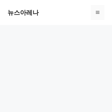
Skip
to
뉴스아레나
Menu
content