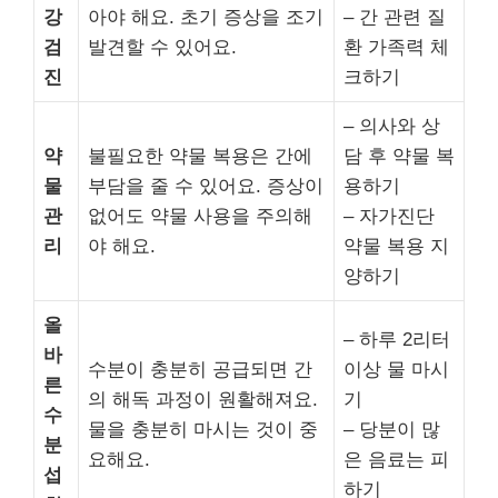
강
아야 해요. 초기 증상을 조기
– 간 관련 질
검
발견할 수 있어요.
환 가족력 체
진
크하기
– 의사와 상
약
불필요한 약물 복용은 간에
담 후 약물 복
물
부담을 줄 수 있어요. 증상이
용하기
관
없어도 약물 사용을 주의해
– 자가진단
리
야 해요.
약물 복용 지
양하기
올
– 하루 2리터
바
수분이 충분히 공급되면 간
이상 물 마시
른
의 해독 과정이 원활해져요.
기
수
물을 충분히 마시는 것이 중
– 당분이 많
분
요해요.
은 음료는 피
섭
하기