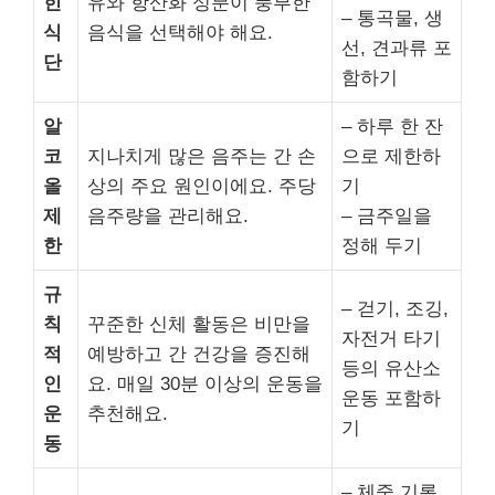
힌
유와 항산화 성분이 풍부한
– 통곡물, 생
식
음식을 선택해야 해요.
선, 견과류 포
단
함하기
알
– 하루 한 잔
코
지나치게 많은 음주는 간 손
으로 제한하
올
상의 주요 원인이에요. 주당
기
제
음주량을 관리해요.
– 금주일을
한
정해 두기
규
– 걷기, 조깅,
칙
꾸준한 신체 활동은 비만을
자전거 타기
적
예방하고 간 건강을 증진해
등의 유산소
인
요. 매일 30분 이상의 운동을
운동 포함하
운
추천해요.
기
동
– 체중 기록