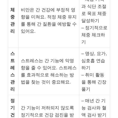
과 식단 조절
체
비만은 간 건강에 부정적 영
로 목표 체중
중
향을 미쳐요. 적정 체중 유지
달성하기
관
를 통해 간 질환을 예방할 수
– 정기적으로
리
있어요.
체중 체크하
기
스
– 명상, 요가,
트
스트레스는 간 기능에 악영
심호흡 연습
레
향을 줄 수 있어요. 스트레스
하기
스
를 효과적으로 해소하는 방
– 취미 활동
관
법을 찾는 것이 중요해요.
을 통해 긴장
리
풀기
정
– 매년 간 기
기
간 기능이 저하되지 않도록
능 검사와 혈
건
정기적으로 건강 검진을 받
액 검사 받기