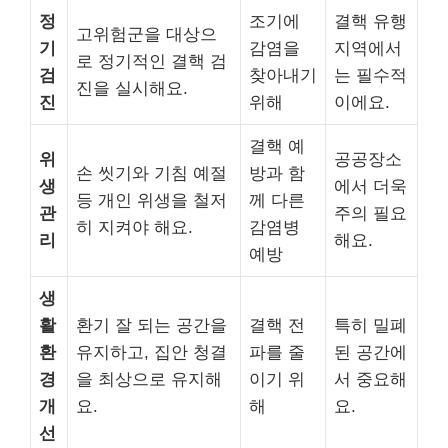
정
조기에
결핵 유행
고위험군을 대상으
기
감염을
지역에서
로 정기적인 결핵 검
검
찾아내기
는 필수적
진을 실시해요.
진
위해
이에요.
결핵 예
위
공공장소
손 씻기와 기침 예절
방과 함
생
에서 더욱
등 개인 위생을 철저
께 다른
관
주의 필요
히 지켜야 해요.
감염병
리
해요.
예방
생
활
환기 잘 되는 공간을
결핵 전
특히 밀폐
환
유지하고, 집안 청결
파를 줄
된 공간에
경
을 최상으로 유지해
이기 위
서 중요해
개
요.
해
요.
선