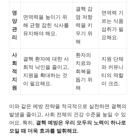
결핵 감
영
면역력 기
면역력을 높이기 위
염 저항
양
르는 식품
해 균형 잡힌 식사를
력을 키
관
섭취가 필
유지해야 해요.
우기 위
리
요해요.
해
사
환자의
결핵 환자에 대한 사
지원 단체
회
치료와
회적 낙인을 줄이고,
와 커뮤니
적
회복을
지원을 확대하는 것
티의 역할
지
돕기 위
이 필요해요.
이 크죠.
원
해
이와 같은 예방 전략을 적극적으로 실천하면 결핵의
발생을 줄이고, 사회 전체의 건강 수준을 높일 수 있
어요. 특히,
결핵 예방은 우리 모두의 노력이 하나로
모일 때 더욱 효과를 발휘해요.