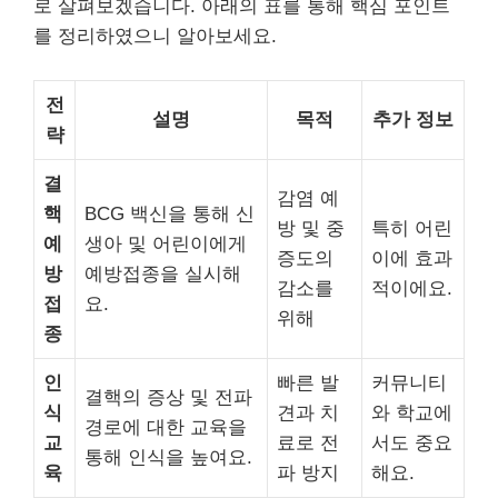
로 살펴보겠습니다. 아래의 표를 통해 핵심 포인트
를 정리하였으니 알아보세요.
전
설명
목적
추가 정보
략
결
감염 예
핵
BCG 백신을 통해 신
방 및 중
특히 어린
예
생아 및 어린이에게
증도의
이에 효과
방
예방접종을 실시해
감소를
적이에요.
접
요.
위해
종
인
빠른 발
커뮤니티
결핵의 증상 및 전파
식
견과 치
와 학교에
경로에 대한 교육을
교
료로 전
서도 중요
통해 인식을 높여요.
육
파 방지
해요.