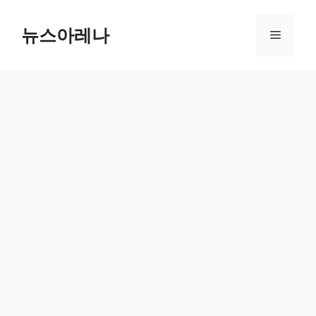
Skip
to
뉴스아레나
Menu
content