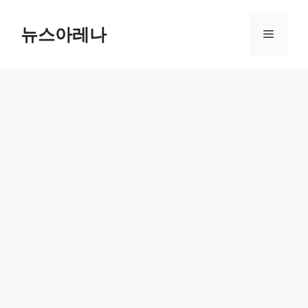
Skip
to
뉴스아레나
Menu
content