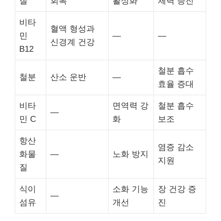
질
회복
활성화
체력 증진
비타
혈액 형성과
민
—
—
신경계 건강
B12
철분 흡수
철분
산소 운반
—
효율 증대
비타
면역력 강
철분 흡수
—
민 C
화
보조
항산
염증 감소
화물
—
노화 방지
지원
질
식이
소화 기능
장 건강 증
—
섬유
개선
진