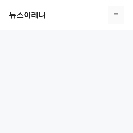
Skip
to
뉴스아레나
Menu
content