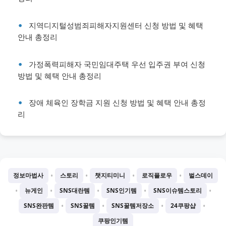
지역디지털성범죄피해자지원센터 신청 방법 및 혜택
안내 총정리
가정폭력피해자 국민임대주택 우선 입주권 부여 신청
방법 및 혜택 안내 총정리
장애 체육인 장학금 지원 신청 방법 및 혜택 안내 총정
리
•
•
•
•
정보마법사
스토리
챗지티미니
로직플로우
벌스데이
•
•
•
•
•
뉴게인
SNS대란템
SNS인기템
SNS이슈템스토리
•
•
•
•
SNS완판템
SNS꿀템
SNS꿀템저장소
24쿠팡샵
쿠팡인기템