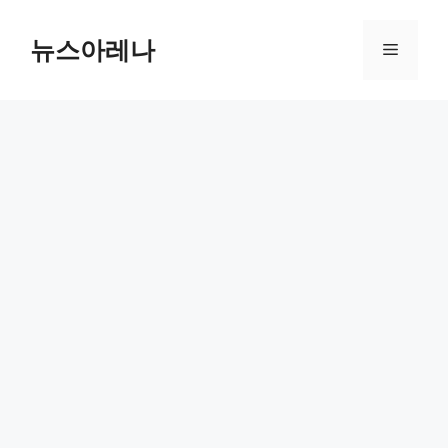
Skip
to
뉴스아레나
Menu
content