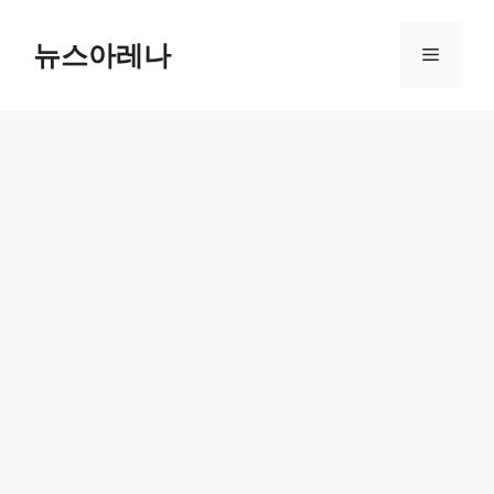
Skip
to
뉴스아레나
Menu
content