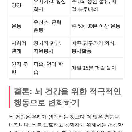
오메가-3. 항산
주 3회 생선 섭취, 매
영양
화제
일 블루베리
유산소, 근력
운동
주 5회 30분 이상 운동
운동
사회적
정기적 만남,
매주 친구와의 외식,
관계
자원봉사
봉사활동
인지 훈
퍼즐, 언어 학
매일 15분 퍼즐 놀이
련
습
결론: 뇌 건강을 위한 적극적인
행동으로 변화하기
뇌 건강은 우리가 생각하는 것보다 더 많은 영향을
미칩니다. 뇌를 보호하고 강화하기 위해서는 건강한