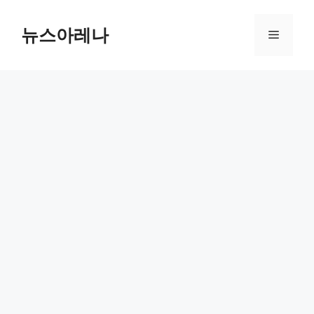
Skip
to
뉴스아레나
Menu
content