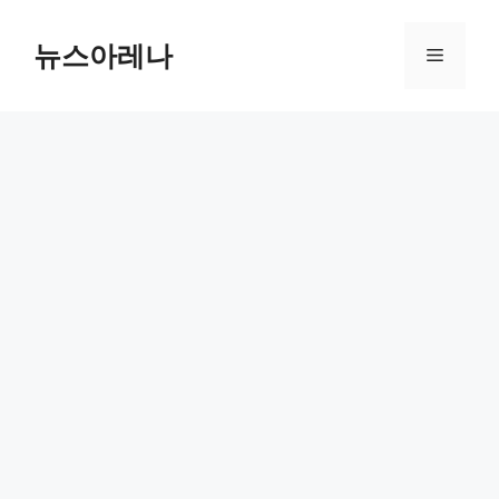
Skip
to
뉴스아레나
Menu
content