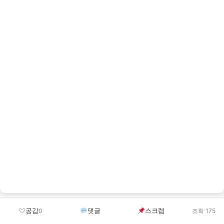
공감
댓글
스크랩
0
조회 175
금일 퀴즈 정답