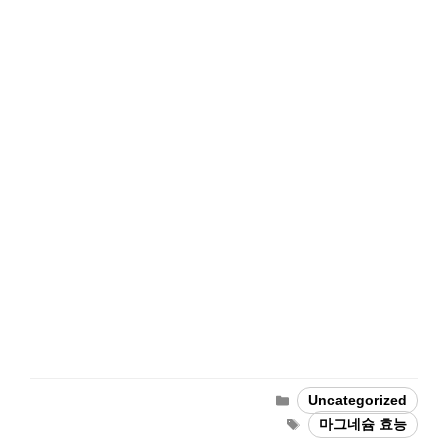
Categories
Uncategorized
Tags
마그네슘 효능