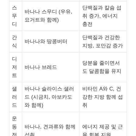
스
단백질과 칼슘 섭
바나나 스무디 (우유,
무
취 증가, 에너지
요거트와 함께)
디
충전
간
단백질과 건강한
바나나와 땅콩버터
식
지방, 포만감 증가
디
당분을 줄이면서
저
바나나 브레드
도 달콤함을 유지
트
샐
바나나 슬라이스 샐러
비타민 A와 C, 건
러
드 (시금치, 아보카도
강한 지방 함께 섭
드
와 함께)
취
운
동
바나나, 견과류와 함께
에너지 제공 및 근
전
섭취
육 회복 지원