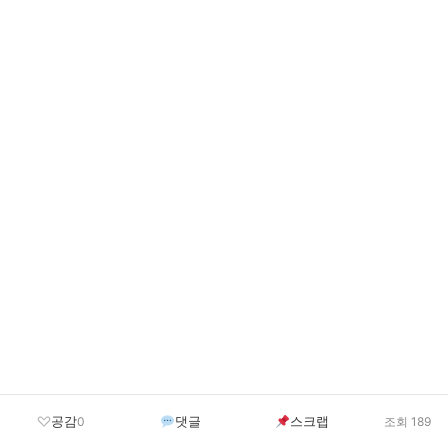
공감
댓글
스크랩
0
조회 189