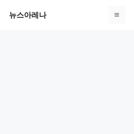
Skip
to
뉴스아레나
Menu
content