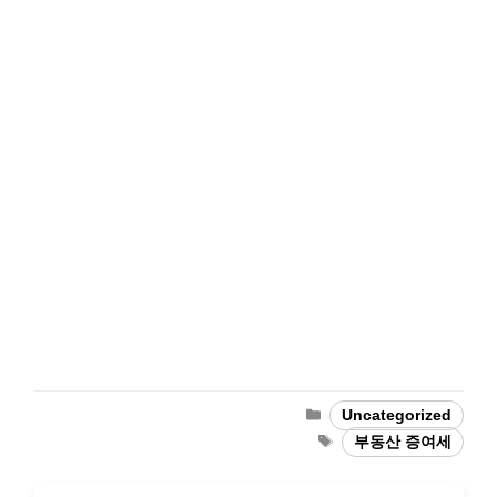
Categories
Uncategorized
Tags
부동산 증여세