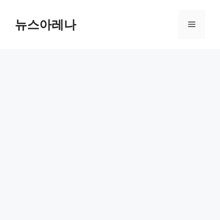
Skip
to
뉴스아레나
Menu
content