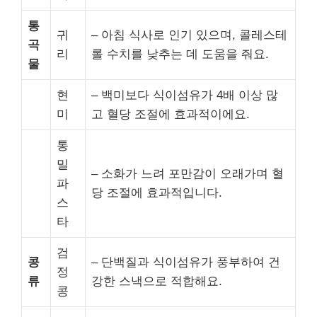
통
귀
– 아침 식사로 인기 있으며, 콜레스테
곡
리
롤 수치를 낮추는 데 도움을 줘요.
물
현
– 백미보다 식이섬유가 4배 이상 많
미
고 혈당 조절에 효과적이에요.
통
밀
– 소화가 느려 포만감이 오래가며 혈
파
당 조절에 효과적입니다.
스
타
검
콩
– 단백질과 식이섬유가 풍부하여 건
정
류
강한 스낵으로 적합해요.
콩