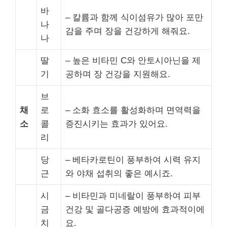
바
– 칼륨과 함께 식이섬유가 많아 포만
나
감을 주며 장을 건강하게 해줘요.
나
딸
– 높은 비타민 C와 안토시아닌을 제
기
공하며 장 건강을 지원해요.
브
채
로
– 소화 효소를 활성화하며 면역력을
소
콜
증진시키는 효과가 있어요.
리
당
– 베타카로틴이 풍부하여 시력 유지
근
와 야채 섭취의 좋은 예시죠.
시
– 비타민과 미네랄이 풍부하여 피부
금
건강 및 골다공증 예방에 효과적이에
치
요.