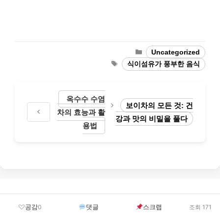
Categories
Uncategorized
Tags
식이섬유가 풍부한 음식
옥수수 수염
보이차의 모든 것: 건
차의 효능과 활
강과 맛의 비밀을 풀다
용법
Leave a Comment
공감
댓글
스크랩
0
조회 171