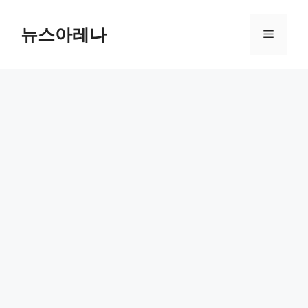
Skip
to
뉴스아레나
Menu
content