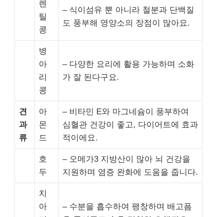
렌
– 식이섬유 뿐 아니라 철분과 단백질
틸
도 풍부해 영양소의 장점이 많아요.
콩
병
아
– 다양한 요리에 활용 가능하며 소화
리
가 잘 된다구요.
콩
견
아
– 비타민 E와 마그네슘이 풍부하여
과
몬
심혈관 건강이 좋고, 다이어트에 효과
류
드
적이에요.
호
– 오메가3 지방산이 많아 뇌 건강을
두
지원하며 염증 완화에 도움을 줍니다.
치
아
– 수분을 흡수하여 팽창하며 배고픔