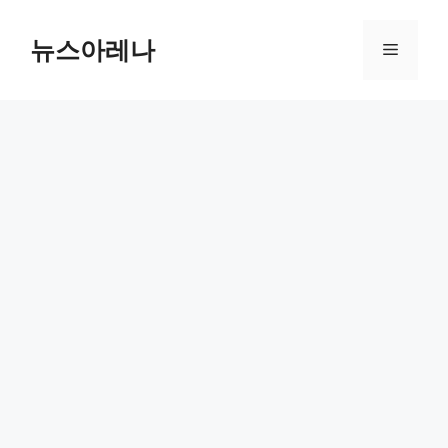
Skip
to
뉴스아레나
Menu
content