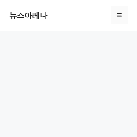
Skip
to
뉴스아레나
Menu
content