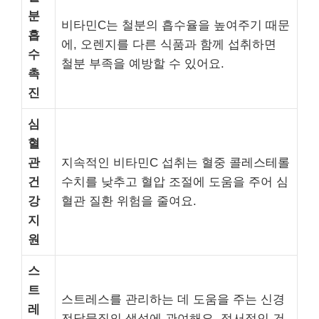
분
비타민C는 철분의 흡수율을 높여주기 때문
흡
에, 오렌지를 다른 식품과 함께 섭취하면
수
철분 부족을 예방할 수 있어요.
촉
진
심
혈
관
지속적인 비타민C 섭취는 혈중 콜레스테롤
건
수치를 낮추고 혈압 조절에 도움을 주어 심
강
혈관 질환 위험을 줄여요.
지
원
스
트
스트레스를 관리하는 데 도움을 주는 신경
레
전달물질의 생성에 관여해요. 정서적인 건