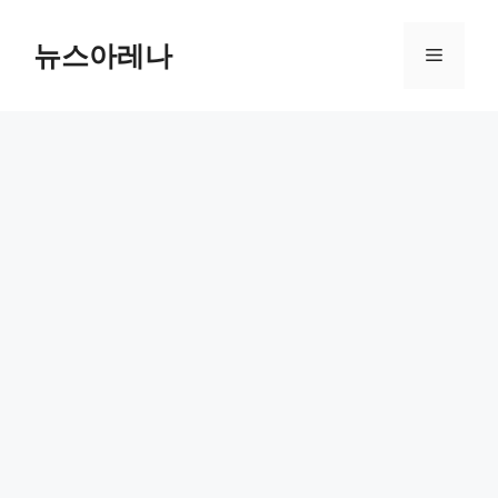
Skip
to
뉴스아레나
Menu
content