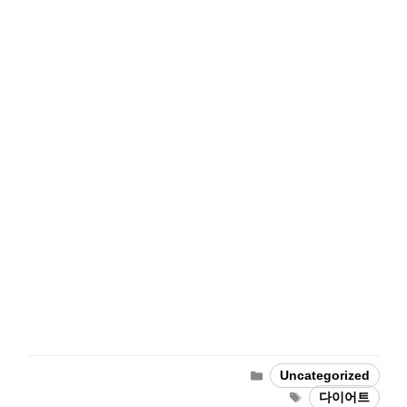
Categories
Uncategorized
Tags
다이어트