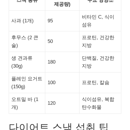
스낵 종류
주요 영양소
제공량)
비타민 C, 식이
사과 (1개)
95
섬유
후무스 (2 큰
프로틴, 건강한
50
술)
지방
생 견과류
단백질, 건강한
180
(30g)
지방
플레인 요거트
100
프로틴, 칼슘
(150g)
오트밀 바 (1
식이섬유, 복합
120
개)
탄수화물
다이어트 스낵 섭취 팁