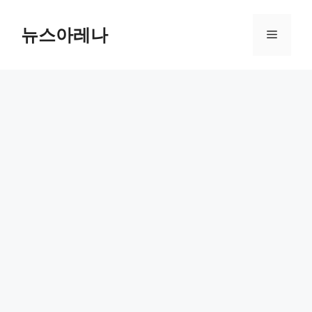
Skip
to
뉴스아레나
Menu
content