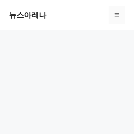
Skip
to
뉴스아레나
Menu
content