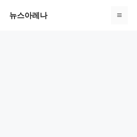
Skip
to
뉴스아레나
Menu
content