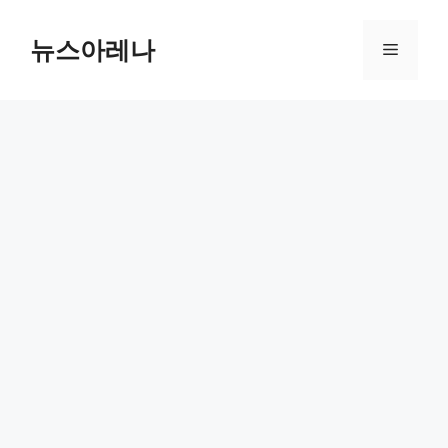
Skip
to
뉴스아레나
Menu
content