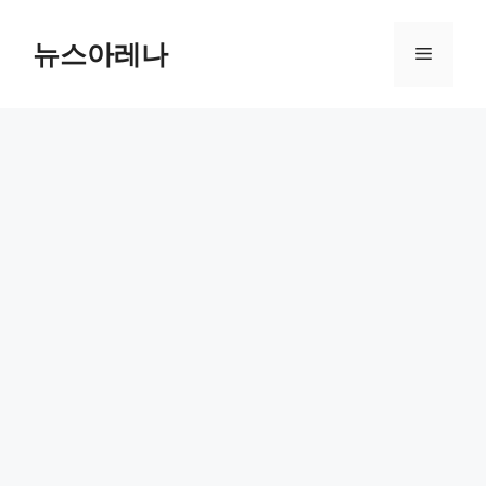
Skip
to
뉴스아레나
Menu
content