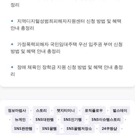
정리
지역디지털성범죄피해자지원센터 신청 방법 및 혜택
안내 총정리
가정폭력피해자 국민임대주택 우선 입주권 부여 신청
방법 및 혜택 안내 총정리
장애 체육인 장학금 지원 신청 방법 및 혜택 안내 총정
리
•
•
•
•
정보마법사
스토리
챗지티미니
로직플로우
벌스데이
•
•
•
•
•
뉴게인
SNS대란템
SNS인기템
SNS이슈템스토리
•
•
•
•
SNS완판템
SNS꿀템
SNS꿀템저장소
24쿠팡샵