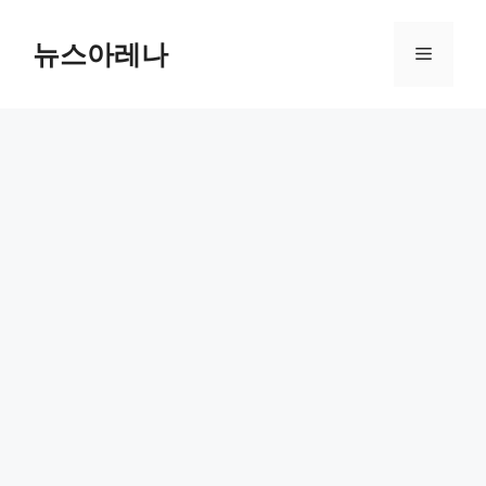
Skip
to
뉴스아레나
Menu
content