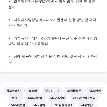
결혼이민자 역량강화지원 신청 방법 및 혜택 안내 총
정리
지역디지털성범죄피해자지원센터 신청 방법 및 혜택
안내 총정리
가정폭력피해자 국민임대주택 우선 입주권 부여 신청
방법 및 혜택 안내 총정리
장애 체육인 장학금 지원 신청 방법 및 혜택 안내 총정
리
•
•
•
•
정보마법사
스토리
챗지티미니
로직플로우
벌스데이
•
•
•
•
•
뉴게인
SNS대란템
SNS인기템
SNS이슈템스토리
•
•
•
•
SNS완판템
SNS꿀템
SNS꿀템저장소
24쿠팡샵