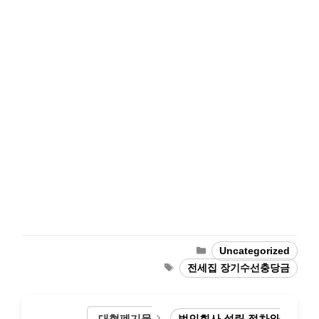
Categories
Uncategorized
Tags
전세집 장기수선충당금
대형폐기물
법인회사 설립 절차와