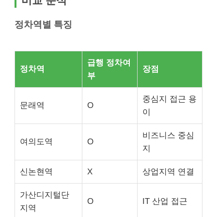
비교 분석
정차역별 특징
급행 정차여
정차역
장점
부
중심지 접근 용
문래역
O
이
비즈니스 중심
여의도역
O
지
신논현역
X
상업지역 연결
가산디지털단
O
IT 산업 접근
지역