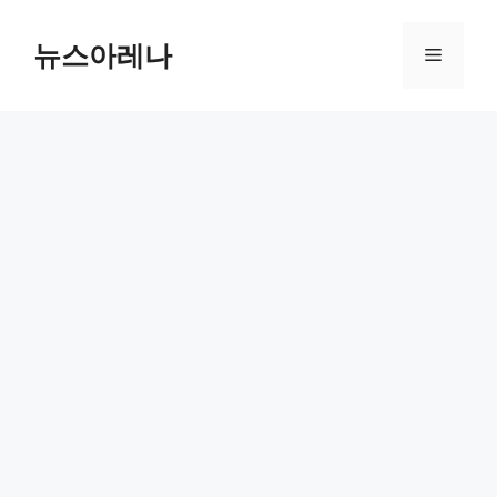
Skip
to
뉴스아레나
Menu
content