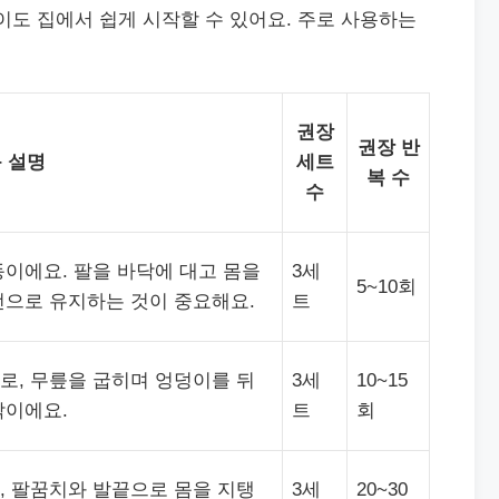
이도 집에서 쉽게 시작할 수 있어요. 주로 사용하는
권장
권장 반
 설명
세트
복 수
수
이에요. 팔을 바닥에 대고 몸을
3세
5~10회
선으로 유지하는 것이 중요해요.
트
로, 무릎을 굽히며 엉덩이를 뒤
3세
10~15
작이에요.
트
회
, 팔꿈치와 발끝으로 몸을 지탱
3세
20~30