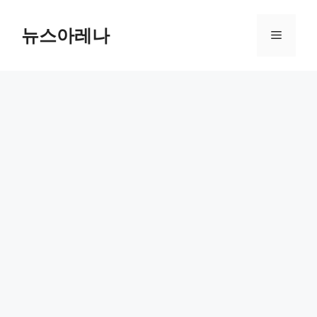
Skip
to
뉴스아레나
Menu
content