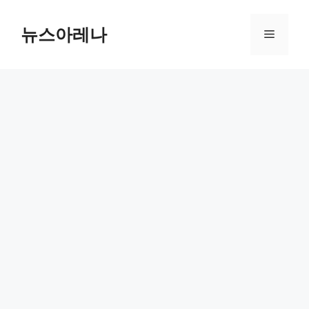
Skip
to
뉴스아레나
Menu
content