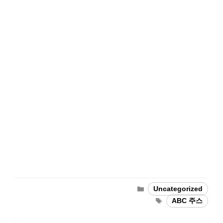
Categories
Uncategorized
Tags
ABC 주스