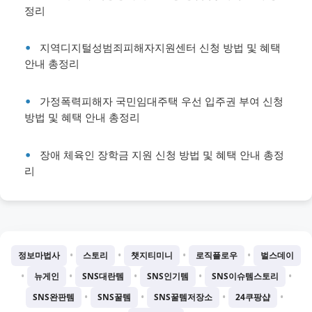
정리
지역디지털성범죄피해자지원센터 신청 방법 및 혜택
안내 총정리
가정폭력피해자 국민임대주택 우선 입주권 부여 신청
방법 및 혜택 안내 총정리
장애 체육인 장학금 지원 신청 방법 및 혜택 안내 총정
리
•
•
•
•
정보마법사
스토리
챗지티미니
로직플로우
벌스데이
•
•
•
•
•
뉴게인
SNS대란템
SNS인기템
SNS이슈템스토리
•
•
•
•
SNS완판템
SNS꿀템
SNS꿀템저장소
24쿠팡샵