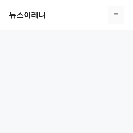
Skip
to
뉴스아레나
Menu
content