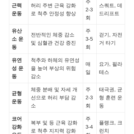
주
근력
허리 주변 근육 강화
스쿼트, 데
2-3
운동
로 척추 안정성 향상
드리프트
회
유산
주
전반적인 체중 감소
걷기, 자전
소 운
3-5
및 심혈관 건강 증진
거 타기
동
회
유연
척추와 하체의 유연성
매
요가, 필라
성 운
을 높여 부상의 위험
일
테스
동
감소
체중 분배 및 자세 개
주
태극권, 균
균형
선으로 허리 부담 감
2-3
형 훈련 운
운동
소
회
동
코어
주
복부 및 등 근육 강화
플랭크, 크
강화
3-4
로 척추 지지력 강화
런치