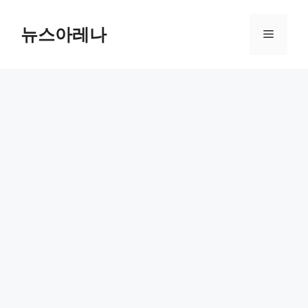
Skip
to
뉴스아레나
Menu
content