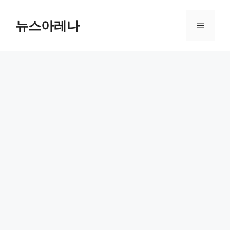
Skip
to
뉴스아레나
Menu
content