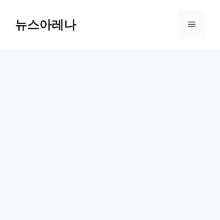
Skip
to
뉴스아레나
Menu
content