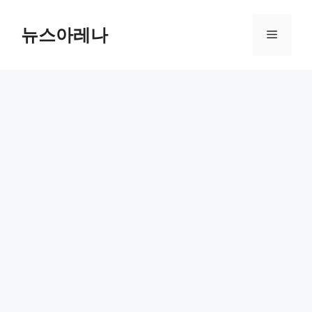
Skip
to
뉴스아레나
Menu
content