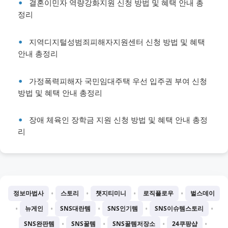
결혼이민자 역량강화지원 신청 방법 및 혜택 안내 총
정리
지역디지털성범죄피해자지원센터 신청 방법 및 혜택
안내 총정리
가정폭력피해자 국민임대주택 우선 입주권 부여 신청
방법 및 혜택 안내 총정리
장애 체육인 장학금 지원 신청 방법 및 혜택 안내 총정
리
•
•
•
•
정보마법사
스토리
챗지티미니
로직플로우
벌스데이
•
•
•
•
•
뉴게인
SNS대란템
SNS인기템
SNS이슈템스토리
•
•
•
•
SNS완판템
SNS꿀템
SNS꿀템저장소
24쿠팡샵