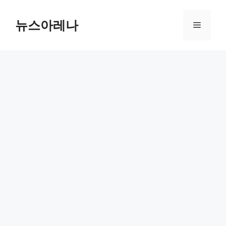
Skip
to
뉴스아레나
Menu
content