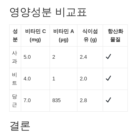
영양성분 비교표
성
비타민 C
비타민 A
식이섬
항산화
분
(mg)
(µg)
유 (g)
물질
사
5.0
2
2.4
과
비
4.0
1
2.0
트
당
7.0
835
2.8
근
결론