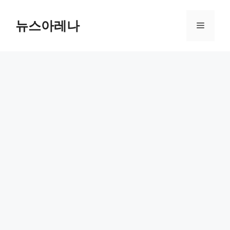
Skip
to
뉴스아레나
Menu
content